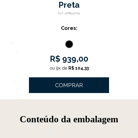
Preta
Ref:
4088930205
Cores:
R$ 939,00
ou
9
x
de
R$ 104,33
COMPRAR
Conteúdo da embalagem