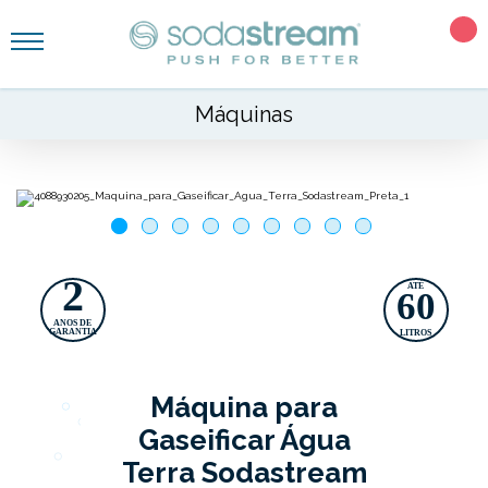
Máquinas
2
ATÉ
60
ANOS DE
GARANTIA
LITROS
Máquina para
Gaseificar Água
Terra Sodastream